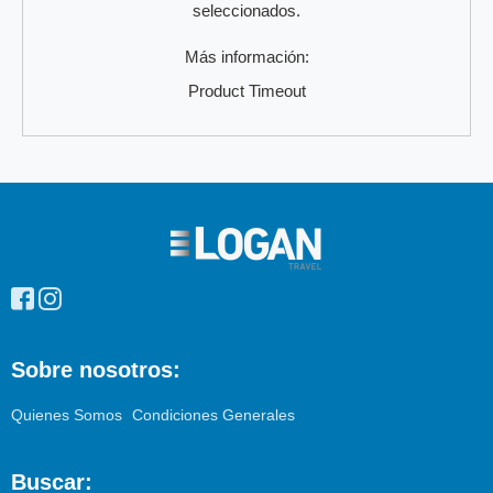
seleccionados.
Más información:
Product Timeout
Enlaces
pie
de
página
Sobre nosotros:
Quienes Somos
Condiciones Generales
Buscar: