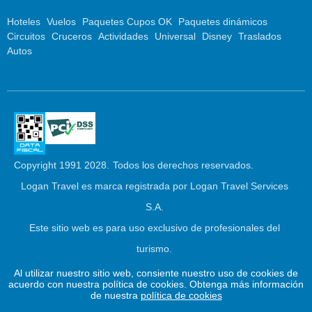
Hoteles
Vuelos
Paquetes Cupos OK
Paquetes dinámicos
Circuitos
Cruceros
Actividades
Universal
Disney
Traslados
Autos
Copyright 1991 2028.
Todos los derechos reservados.
Logan Travel es marca registrada por Logan Travel Services
S.A.
Este sitio web es para uso exclusivo de profesionales del
turismo.
Al utilizar nuestro sitio web, consiente nuestro uso de cookies de
Este
2026 © Logan Travel
Powered by
Juniper
acuerdo con nuestra política de cookies. Obtenga más información
enlace
de nuestra
política de cookies
se