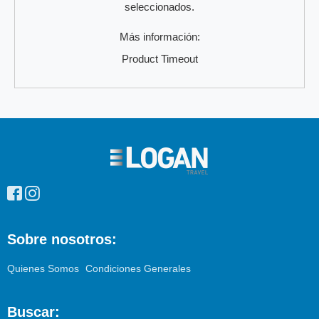
seleccionados.
Más información:
Product Timeout
Enlaces
pie
de
página
Sobre nosotros:
Quienes Somos
Condiciones Generales
Buscar: