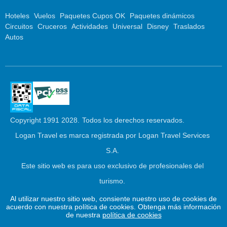
Hoteles
Vuelos
Paquetes Cupos OK
Paquetes dinámicos
Circuitos
Cruceros
Actividades
Universal
Disney
Traslados
Autos
Copyright 1991 2028.
Todos los derechos reservados.
Logan Travel es marca registrada por Logan Travel Services
S.A.
Este sitio web es para uso exclusivo de profesionales del
turismo.
Al utilizar nuestro sitio web, consiente nuestro uso de cookies de
Este
2026 © Logan Travel
Powered by
Juniper
acuerdo con nuestra política de cookies. Obtenga más información
enlace
de nuestra
política de cookies
se