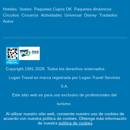
Hoteles
Vuelos
Paquetes Cupos OK
Paquetes dinámicos
Circuitos
Cruceros
Actividades
Universal
Disney
Traslados
Autos
Copyright 1991 2028.
Todos los derechos reservados.
Logan Travel es marca registrada por Logan Travel Services
S.A.
Este sitio web es para uso exclusivo de profesionales del
turismo.
Al utilizar nuestro sitio web, consiente nuestro uso de cookies de
Este
2026 © Logan Travel
Powered by
Juniper
acuerdo con nuestra política de cookies. Obtenga más información
enlace
de nuestra
política de cookies
se