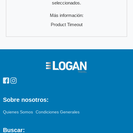
seleccionados.
Más información:
Product Timeout
Enlaces
pie
de
página
Sobre nosotros:
Quienes Somos
Condiciones Generales
Buscar: