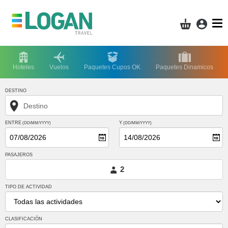
Acces
Mi compra
Hoteles
Vuelos
Paquetes Cupos OK
Paquetes Dinamicos
DESTINO
Destino
ENTRE
Y
(DD/MM/YYYY)
(DD/MM/YYYY)
PASAJEROS
2
TIPO DE ACTIVIDAD
CLASIFICACIÓN