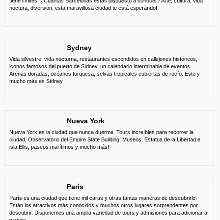
tiene límites. ¿Cuántas Barcelonas estás dispuesto a conocer? Arte, cultura, vida
noctura, diversión, esta maravillosa ciudad te está esperando!
Sydney
Vida silvestre, vida nocturna, restaurantes escondidos en callejones históricos,
iconos famosos del puerto de Sídney, un calendario interminable de eventos.
Arenas doradas, océanos turquesa, selvas tropicales cubiertas de rocío. Esto y
mucho más es Sídney
Nueva York
Nueva York es la ciudad que nunca duerme. Tours increíbles para recorrer la
ciudad, Observatorio del Empire State Building, Museos, Estatua de la Libertad e
isla Ellis, paseos marítimos y mucho más!
París
París es una ciudad que tiene mil caras y otras tantas maneras de descubrirlo.
Están los atractivos más conocidos y muchos otros lugares sorprendentes por
descubrir. Disponemos una amplia variedad de tours y admisiones para adicionar a