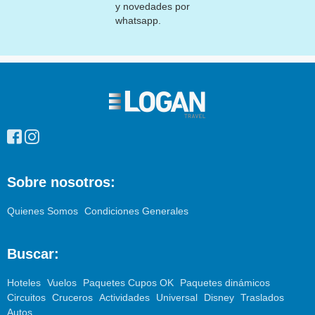
y novedades por
whatsapp.
Enlaces
pie
de
página
Sobre nosotros:
Quienes Somos
Condiciones Generales
Buscar:
Hoteles
Vuelos
Paquetes Cupos OK
Paquetes dinámicos
Circuitos
Cruceros
Actividades
Universal
Disney
Traslados
Autos